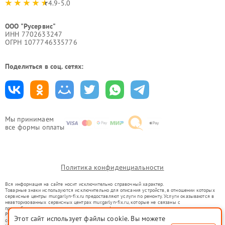
4.9-5.0
ООО "Русервис"
ИНН 7702633247
ОГРН 1077746335776
Поделиться в соц. сетях:
Мы принимаем
все формы оплаты
Политика конфиденциальности
Вся информация на сайте носит исключительно справочный характер.
Товарные знаки используются исключительно для описания устройств, в отношении которых
сервисные центры mur.garlyn-fix.ru предоставляют услуги по ремонту. Услуги оказываются в
неавторизованных сервисных центрах mur.garlyn-fix.ru, которые не связаны с
правообладателями товарных знаков или их официальными представителями.
Ремонт осуществляется для устройств, уже введенных в гражданский оборот в соответствии
Этот сайт использует файлы cookie. Вы можете
со статьей 1487 ГК РФ.