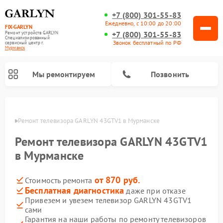
+7 (800) 301-55-83
Ежедневно, с 10:00 до 20:00
FIX-GARLYN
+7 (800) 301-55-83
Ремонт устройств GARLYN
Специализированный
Звонок бесплатный по РФ
cервисный центр г.
Мурманск
Мы ремонтируем
Позвонить
анске
Ремонт телевизора GARLYN 43GTV1 в Мурманске
Ремонт телевизора GARLYN 43GTV1
в Мурманске
от 870 руб.
Стоимость ремонта
Бесплатная диагностика
даже при отказе
Привезем и увезем телевизор GARLYN 43GTV1
сами
Ремонт вертикальных пылесосов GARLYN
Ремонт микроволновых печей GARLYN
Ремонт винных шкафов GARLYN
Ремонт роботов-стеклоочистителей GARLYN
Ремонт климатических комплексов GARLYN
Ремонт роботов-пылесосов GARLYN
Ремонт посудомоечных машин GARLYN
Ремонт парогенераторов GARLYN
Гарантия на наши работы по ремонту телевизоров