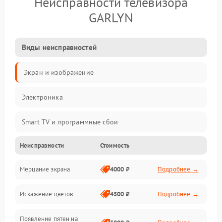
Неисправности телевизора
GARLYN
Виды неисправностей
Экран и изображение
Электроника
Smart TV и программные сбои
Неисправности
Стоимость
Питание и запуск
Мерцание экрана
4000 ₽
Подробнее →
Подсветка и LED-модули
Искажение цветов
4500 ₽
Подробнее →
Звук и аудиосистема
Появление пятен на
Сигнал и приём каналов