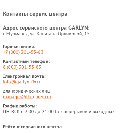
GARLYN
Ремонт роботов-
Ремонт кондиционеров
Контакты сервис центра
стеклоочистителей GARLYN
GARLYN
Ремонт парогенераторов
Ремонт проекторов GARLYN
Адрес сервисного центра GARLYN:
GARLYN
г. Мурманск, ул. Капитана Орликовой, 15
Горячая линия:
+7 (800) 301-55-83
Контактный телефон:
8 (800) 301-55-83
Электронная почта:
info@garlyn-fix.ru
для юридических лиц
manager@fix-garlyn.ru
График работы:
ПН-ВСК с 9:00 до 21:00 без перерывов и выходных
Рейтинг сервисного центра