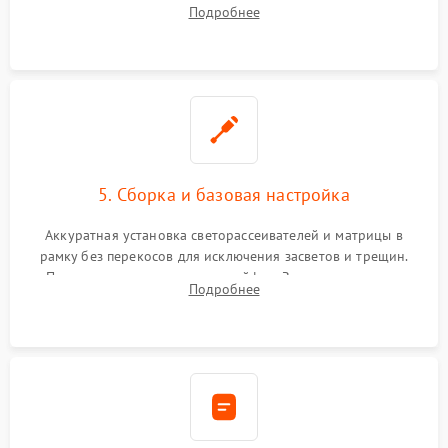
хрупкой матрицы. Восстановление поврежденных дорожек,
Подробнее
прошивка микросхем памяти EEPROM
5. Сборка и базовая настройка
Аккуратная установка светорассеивателей и матрицы в
рамку без перекосов для исключения засветов и трещин.
Подключение внутренних шлейфов. Закрытие корпуса.
Подробнее
Сброс настроек и обновление программного обеспечения.