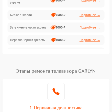
5000 ₽
Подробнее →
экране
Разъёмы и интерфейсы
Битые пиксели
5500 ₽
Подробнее →
Механические повреждения
Затемнение части экрана
5000 ₽
Подробнее →
Программное обеспечение
Неравномерная яркость
4000 ₽
Подробнее →
Корпус и механика
Выгорание матрицы
6000 ₽
Подробнее →
Пульт и управление
Этапы ремонта телевизора GARLYN
Сеть и подключения
Аудио
Сетевая
1. Первичная диагностика