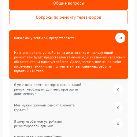
Общие вопросы
Вопросы по ремонту телевизоров
Какие документы вы предоставляете?
На этапе приема устройства на диагностику и последующий
ремонт вам будет предоставлен заказ-наряд с указанием страховых
обязательств на ваше устройство. Далее, после выполнения работ
по ремонту техники, вы получите акт выполненных работ и
гарантийный талон.
Я уже знаю в чем неисправность и какой
ремонт необходим. Для чего проводить
диагностику?
Мне нужен срочный ремонт. Сможете
сделать?
Я хочу, чтобы мое устройство
ремонтировали при мне.
Я хочу, чтобы мое устройство